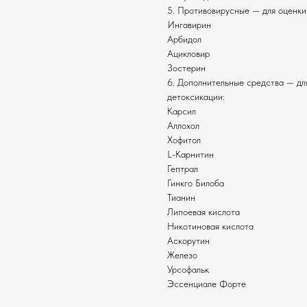
5. Противовирусные — для оценки
Ингавирин
Арбидол
Ацикловир
Зостерин
6. Дополнительные средства — дл
детоксикации:
Карсил
Аллохол
Хофитол
L-Карнитин
Гептрал
Гинкго Билоба
Тианин
Липоевая кислота
Никотиновая кислота
Аскорутин
Железо
Урсофальк
Эссенциале Форте