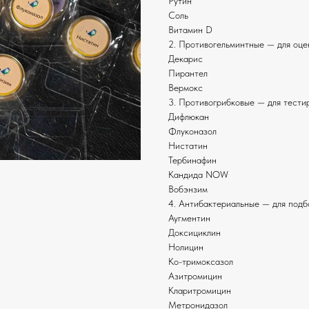
Рутин
Соль
Витамин D
2. Противогельминтные — для оце
Декарис
Пирантел
Вермокс
3. Противогрибковые — для тести
Дифлюкан
Флуконазол
Нистатин
Тербинафин
Кандида NOW
Вобэнзим
4. Антибактериальные — для подб
Аугментин
Доксициклин
Нолицин
Ко-тримоксазол
Азитромицин
Кларитромицин
Метронидазол