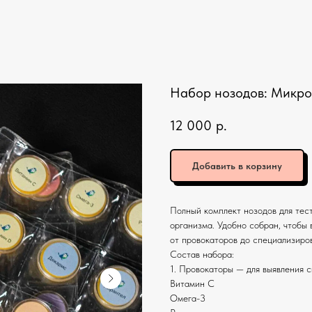
Набор нозодов: Микр
12 000
р.
Добавить в корзину
Полный комплект нозодов для тес
организма. Удобно собран, чтобы 
от провокаторов до специализиро
Состав набора:
1. Провокаторы — для выявления 
Витамин C
Омега-3