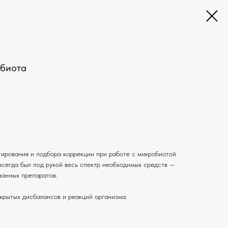
обиота
тирования и подбора коррекции при работе с микробиотой
всегда был под рукой весь спектр необходимых средств —
ванных препаратов.
скрытых дисбалансов и реакций организма: