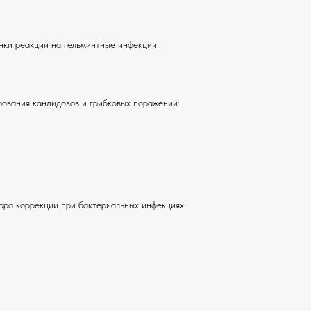
нки реакции на гельминтные инфекции:
рования кандидозов и грибковых поражений:
ора коррекции при бактериальных инфекциях: