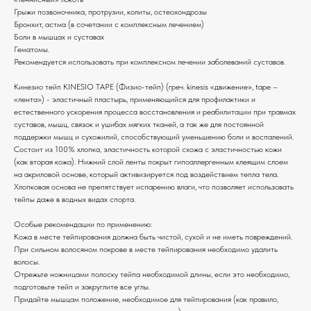
Грыжи позвоночника, протрузии, колиты, остеохондрозы
Бронхит, астма (в сочетании с комплексным лечением)
Боли в мышцах и суставах
Гематомы.
Рекомендуется использовать при комплексном лечении заболеваний суставов.
Кинезио тейп KINESIO TAPE (Физио-тейп) (греч. kinesis «движение», tape –
«лента») - эластичный пластырь, применяющийся для профилактики и
естественного ускорения процесса восстановления и реабилитации при травмах
суставов, мышц, связок и ушибах мягких тканей, а так же для постоянной
поддержки мышц и сухожилий, способствующий уменьшению боли и воспалений.
Состоит из 100% хлопка, эластичность которой схожа с эластичностью кожи
(как вторая кожа). Нижний слой ленты покрыт гипоаллергенным клеящим слоем
на акриловой основе, который активизируется под воздействием тепла тела.
Хлопковая основа не препятствует испарению влаги, что позволяет использовать
тейпы даже в водных видах спорта.
Особые рекомендации по применению:
Кожа в месте тейпирования должна быть чистой, сухой и не иметь повреждений.
При сильном волосяном покрове в месте тейпирования необходимо удалить
волосы.
Отрежьте ножницами полоску тейпа необходимой длины, если это необходимо,
подготовьте тейп и закруглите все углы.
Придайте мышцам положение, необходимое для тейпирования (как правило,