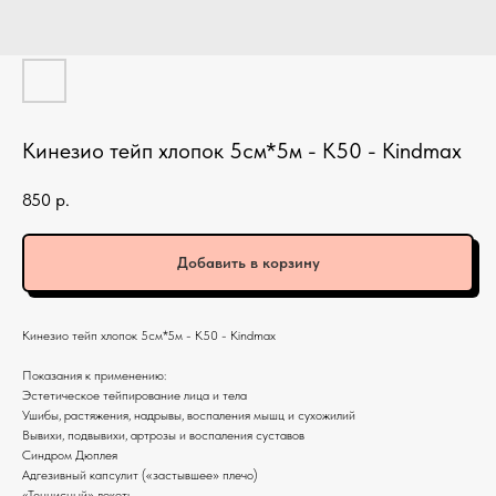
Кинезио тейп хлопок 5см*5м - K50 - Kindmax
850
р.
Добавить в корзину
Кинезио тейп хлопок 5см*5м - K50 - Kindmax
Показания к применению:
Эстетическое тейпирование лица и тела
Ушибы, растяжения, надрывы, воспаления мышц и сухожилий
Вывихи, подвывихи, артрозы и воспаления суставов
Синдром Дюплея
Адгезивный капсулит («застывшее» плечо)
«Теннисный» локоть